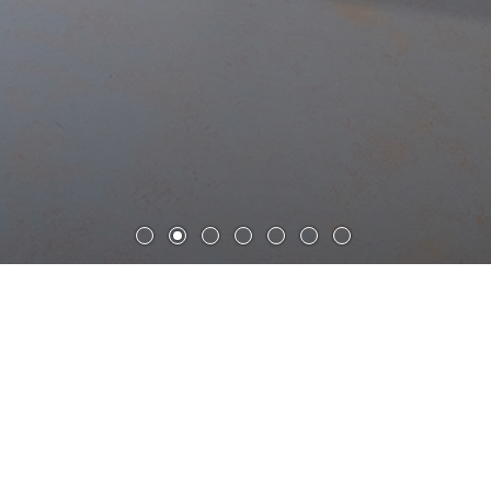
奥乐齐（北）艾森企业园附属幼
儿园
建筑设计