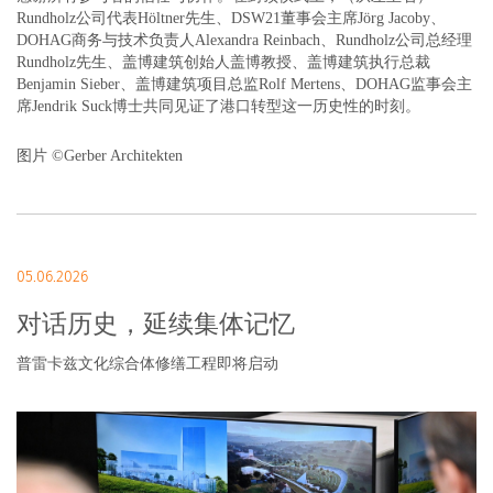
Rundholz公司代表Höltner先生、DSW21董事会主席Jörg Jacoby、
DOHAG商务与技术负责人Alexandra Reinbach、Rundholz公司总经理
Rundholz先生、盖博建筑创始人盖博教授、盖博建筑执行总裁
Benjamin Sieber、盖博建筑项目总监Rolf Mertens、DOHAG监事会主
席Jendrik Suck博士共同见证了港口转型这一历史性的时刻。
图片 ©Gerber Architekten
05.06.2026
对话历史，延续集体记忆
普雷卡兹文化综合体修缮工程即将启动