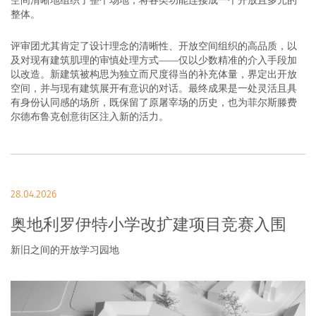
空间清晰地组织了整个场地，将各类功能连接成一个开放且多元的
整体。
评审团尤其肯定了设计理念的清晰性、开放空间组织的高品质，以
及对现有建筑肌理的审慎处理方式——仅以少数精准的介入手段加
以改造。新建筑被构思为独立而尺度得当的补充体量，界定出开放
空间，并与现有建筑展开有意识的对话。最终成果是一处灵活且具
有身份认同感的场所，既保留了原屠宰场的历史，也为菲尔斯滕费
尔德布鲁克创意街区注入新的活力。
28.04.2026
奥地利罗伊特小学改扩建项目竞赛入围
新旧之间的开放学习园地