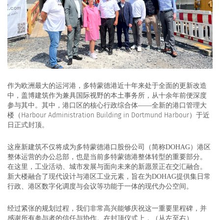
作为欧洲最大的运河港，多特蒙德港近十年来处于全面的更新改造
中，盖博建筑作为兼具国际视野的本土事务所，从十余年前便深度
参与其中。其中，港口区的核心行政综合体——全新的港口管理大
（Harbour Administration Building in Dortmund Harbour）
楼
于近
日正式封顶。
这座新建筑不仅将成为多特蒙德港口股份公司
（
简称DOHAG）
港区
整体运营的办公总部，也是当前多特蒙德港整体转型的重要部分。
在这里，工业活动、城市发展与面向未来的新愿景正在交汇融合。
新大楼融合了现代设计与港区工业元素，旨在为DOHAG提供集日常
行政、港区数字化调度与会议等功能于一体的现代办公空间。
经过紧张的规划过程，我们非常高兴能够庆祝这一重要里程碑，并
感谢所有参与者的信任与协作。在封顶仪式上，（从左至右）