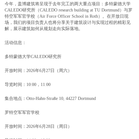
今年，盖博建筑将呈现于去年完工的两大重点项目：多特蒙德大学
CALEDO研究所
（CALEDO research building at TU Dortmund）
与罗
特空军军官学校
（Air Force Officer School in Roth）
。在开放日现
场，我们的项目负责人也将分享关于建筑设计与实现过程的精彩见
解，展示建筑如何从规划走向实际落地。
活动信息：
多特蒙德大学CALEDO研究所
开放时间：2026年6月27日（周六）
导览时间：10:00，11:00
集合地点：Otto-Hahn-Straße 10, 44227 Dortmund
罗特空军军官学校
开放时间：2026年6月28日（周日）