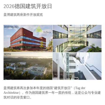
2026德国建筑开放日
盖博建筑两座新作开放观览
盖博建筑将再次参加本年度的德国“建筑开放日”
（Tag der
Architektur）
。作为德国建筑界一年一度的传统，这是公众与专业建
筑对话的珍贵窗口。