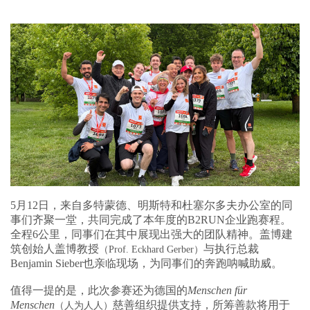
5月12日，来自多特蒙德、明斯特和杜塞尔多夫办公室的同
事们齐聚一堂，共同完成了本年度的B2RUN企业跑赛程。
全程6公里，同事们在其中展现出强大的团队精神。盖博建
筑创始人盖博教授
与执行总裁
（Prof. Eckhard Gerber）
Benjamin Sieber也亲临现场，为同事们的奔跑呐喊助威。
值得一提的是，此次参赛还为德国的
Menschen für
Menschen
慈善组织提供支持，所筹善款将用于
（人为人人）