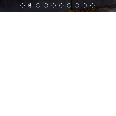
威廉斯堡世界小区
德国汉堡市威廉斯堡区的“世界小区”是结合IBA 2013（示范
性跨文化住房项目）而创建的，该项目旨在容纳来自30个不
同国家的1700余名居民。盖博建筑设计事务所扩展了传统的
工人住宅，两栋新建筑响应了现状建筑的最基本元素，并通
过在两端融入雕塑般的体量对其进行重新阐释，同时达到被
动建筑的高能效要求。共有75套不同面积的公租房单元，提
供多种住宿形式；同时提供适合单身人士、夫妇和有子女家
庭的住房，使不同社会背景人士得以落户“国际区”，居民类
型组合恰到好处。威廉斯堡区作为开发项目所在区域，位于
汉堡市内，在易北河（the Elbe）的两个分支—诺德雷贝
（Norderelbe）和苏德雷尔贝-克尔布兰德（Süderelbe-