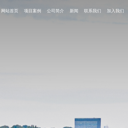
网站首页
项目案例
公司简介
新闻
联系我们
加入我们